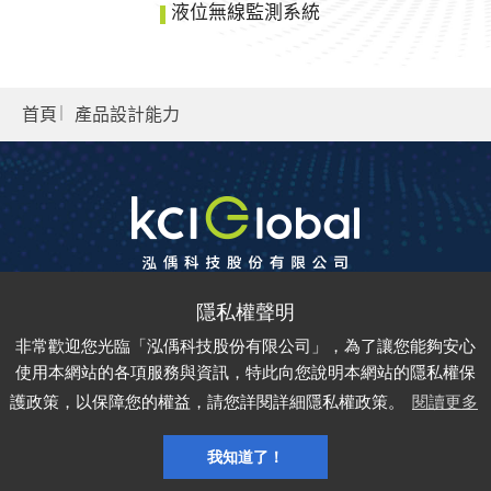
液位無線監測系統
首頁
產品設計能力
ADD：
302042 新竹縣竹北市嘉豐三街38號
非常歡迎您光臨「泓偊科技股份有限公司」，為了讓您能夠安心
TEL：
03-6688-685
FAX：
03-6688-675
使用本網站的各項服務與資訊，特此向您說明本網站的隱私權保
護政策，以保障您的權益，請您詳閱詳細隱私權政策。
閱讀更多
Copyright © kci-global All rights reserved.
Privacy
Sitemap
Design by
Grnet
我知道了！