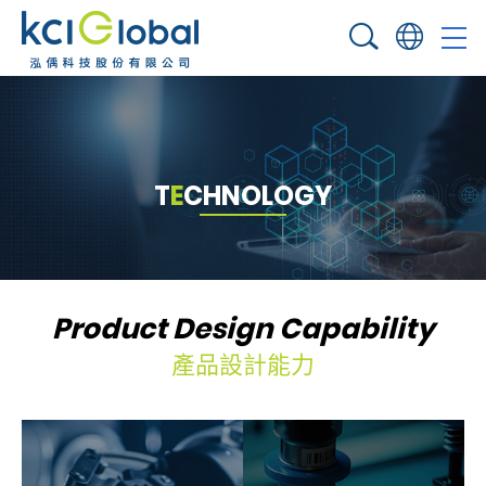
T
E
C
H
N
O
L
O
G
Y
Product Design Capability
產品設計能力